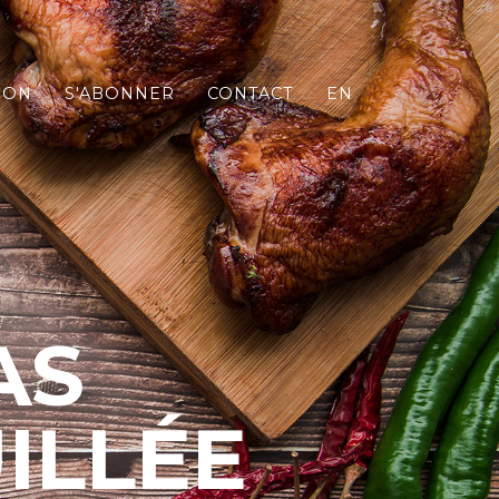
SON
S'ABONNER
CONTACT
EN
AS
ILLÉE