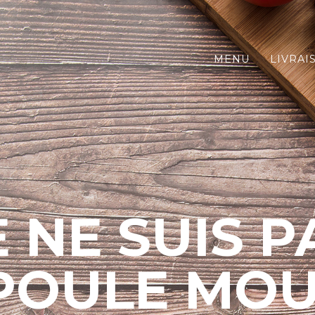
MENU
LIVRAI
E NE SUIS P
POULE MOU