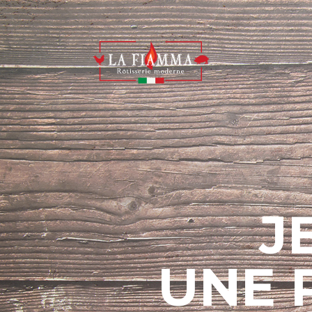
J
UNE 